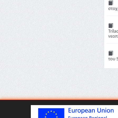
στοχ
Tril
νεοπ
του 