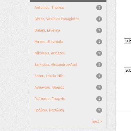
Antoniou, Thomas
1
Bistas, Vasileios Panagioths
1
Dalani, Ervelina
1
Kyrkou, Stavroula
1
Nikolaou, Antigoni
1
Sarkisian, Alexandros-Asot
1
Zotou, Maria-Niki
1
Αντωνίου, Θωμάς
1
Γούτσιου, Γεωργία
1
Γράβου, Βασιλική
1
next >