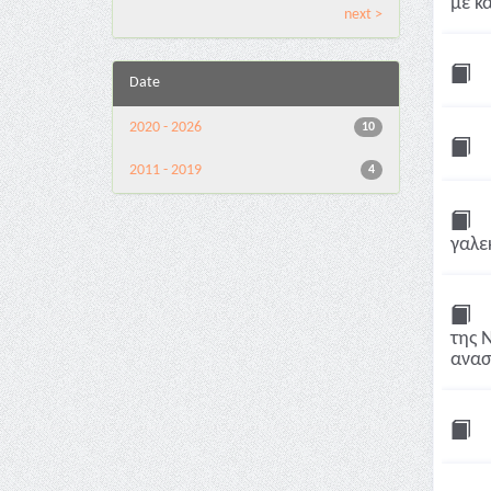
με κα
next >
Date
2020 - 2026
10
2011 - 2019
4
γαλε
της Ν
ανασ