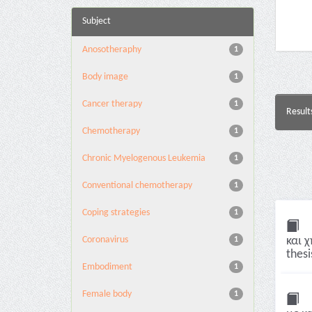
Subject
Anosotheraphy
1
Body image
1
Cancer therapy
1
Result
Chemotherapy
1
Chronic Myelogenous Leukemia
1
Conventional chemotherapy
1
Coping strategies
1
Coronavirus
και 
1
thesi
Embodiment
1
Female body
1