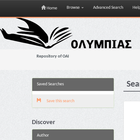
Browse
Advanced Search
Hel
Home
Skip
navigation
Repository of OAI
Sea
Saved Searches
Save this search
Discover
Author