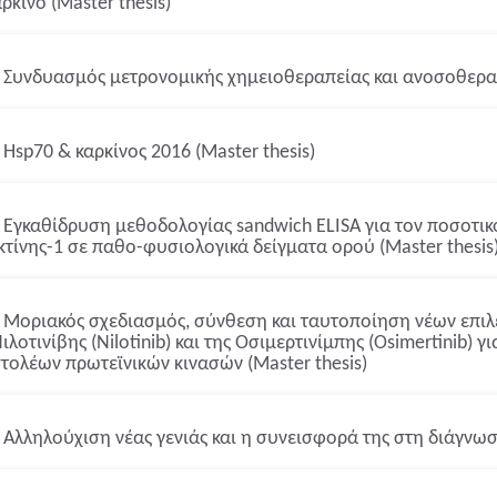
ρκίνο (Master thesis)
Συνδυασμός μετρονομικής χημειοθεραπείας και ανοσοθεραπε
Hsp70 & καρκίνος 2016 (Master thesis)
Εγκαθίδρυση μεθοδολογίας sandwich ELISA για τον ποσοτικ
κτίνης-1 σε παθο-φυσιολογικά δείγματα ορού (Master thesis
Μοριακός σχεδιασμός, σύνθεση και ταυτοποίηση νέων επιλ
ιλοτινίβης (Nilotinib) και της Οσιμερτινίμπης (Osimertinib) 
τολέων πρωτεϊνικών κινασών (Master thesis)
Αλληλούχιση νέας γενιάς και η συνεισφορά της στη διάγνωση