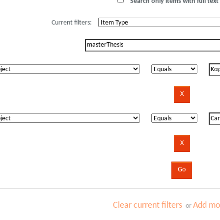
Search only items with full text 
Current filters:
Clear current filters
Add mor
or