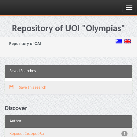
Skip
navigation
Repository of UOI "Olympias"
Repository of OAI
Saved Searches
Save this search
Discover
Author
Κύρκου, Σταυρούλα
1