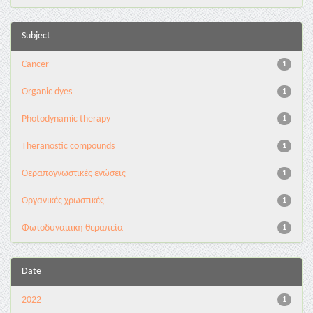
Subject
Cancer
1
Organic dyes
1
Photodynamic therapy
1
Theranostic compounds
1
Θεραπογνωστικές ενώσεις
1
Οργανικές χρωστικές
1
Φωτοδυναμική θεραπεία
1
Date
2022
1