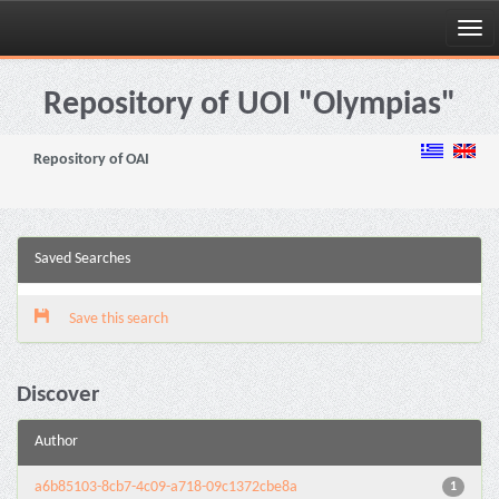
Skip
navigation
Repository of UOI "Olympias"
Repository of OAI
Saved Searches
Save this search
Discover
Author
a6b85103-8cb7-4c09-a718-09c1372cbe8a
1