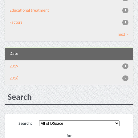
Educational treatment
1
Factors
1
next >
Date
2019
1
2016
2
Search
Search:
for