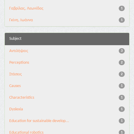
Γαβρίλας, Λεωνίδας
1
Γκίνη, Ιωάννα
1
Subject
Αντιλήψεις
3
Perceptions
2
Στάσεις
2
Causes
1
Characteristics
1
Dyslexia
1
Education for sustainable develop...
1
Educational robotics
1