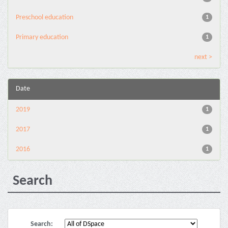
Preschool education
1
Primary education
1
next >
Date
2019
1
2017
1
2016
1
Search
Search: