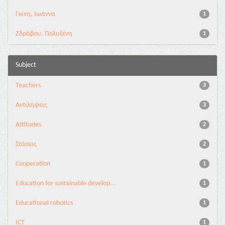
Γκίνη, Ιωάννα
1
Ζδράβου, Πολυξένη
1
Subject
Teachers
3
Αντιλήψεις
3
Attitudes
2
Στάσεις
2
Cooperation
1
Education for sustainable develop...
1
Educational robotics
1
ICT
1