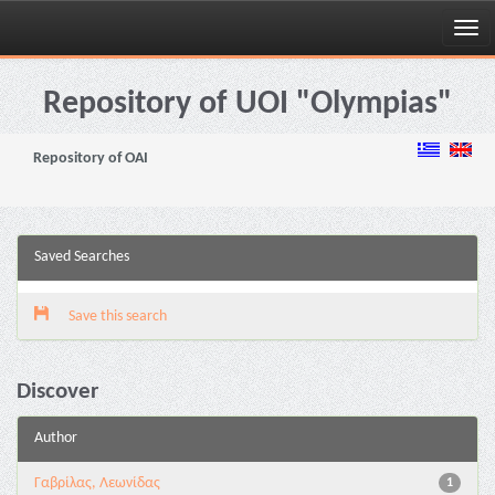
Skip
navigation
Repository of UOI "Olympias"
Repository of OAI
Saved Searches
Save this search
Discover
Author
Γαβρίλας, Λεωνίδας
1