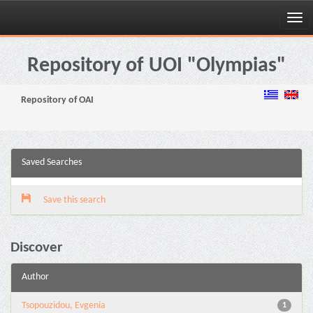
Skip
navigation
Repository of UOI "Olympias"
Repository of OAI
Saved Searches
Save this search
Discover
Author
Tsopouzidou, Evgenia
1