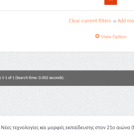
Clear current filters
Add mor
or
View Option
s 1-1 of 1 (Search time: 0.002 seconds).
Νέες τεχνολογίες και μορφές εκπαίδευσης στον 21ο αιώνα (M