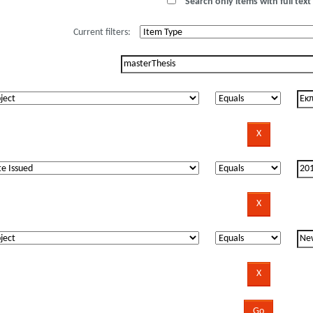
Search only items with full text 
Current filters: