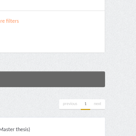
e filters
previous
1
next
aster thesis)