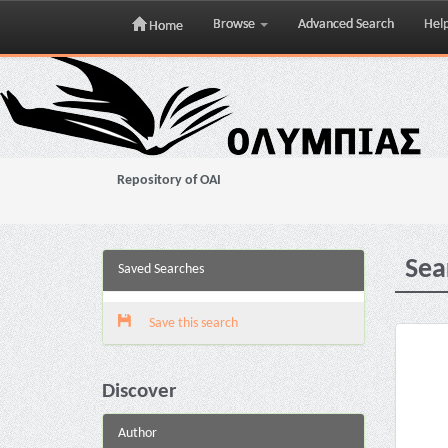
Browse
Advanced Search
Hel
Home
Skip
navigation
Repository of OAI
Sea
Saved Searches
Save this search
Discover
Author