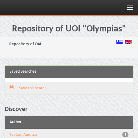
Skip
navigation
Repository of UOI "Olympias"
Repository of OAI
Saved Searches
Save this search
Discover
Author
Ένεζλή, Αριστέα
1