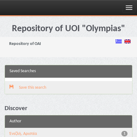
Skip
navigation
Repository of UOI "Olympias"
Repository of OAI
Saved Searches
Save this search
Discover
Author
Ένεζλή, Αριστέα
1