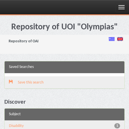
Skip
navigation
Repository of UOI "Olympias"
Repository of OAI
Saved Searches
Save this search
Discover
Subject
Disability
1