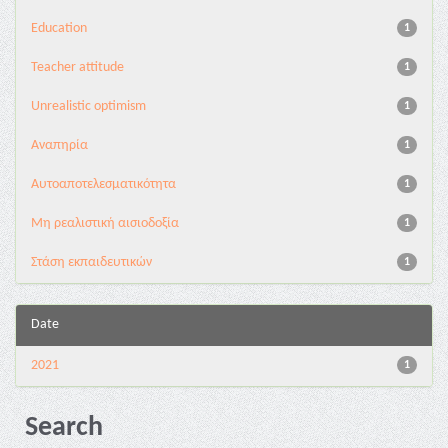
Education
1
Teacher attitude
1
Unrealistic optimism
1
Αναπηρία
1
Αυτοαποτελεσματικότητα
1
Μη ρεαλιστική αισιοδοξία
1
Στάση εκπαιδευτικών
1
Date
2021
1
Search