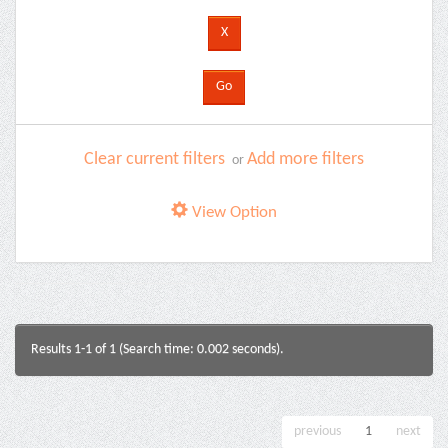
Clear current filters
Add more filters
or
View Option
Results 1-1 of 1 (Search time: 0.002 seconds).
previous
1
next