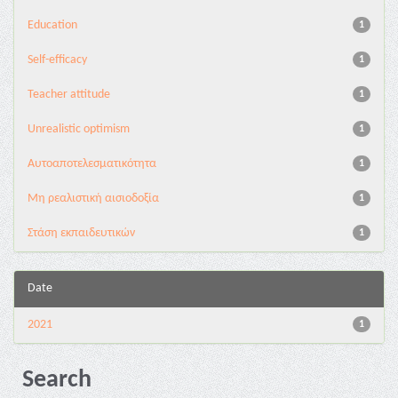
Education
1
Self-efficacy
1
Teacher attitude
1
Unrealistic optimism
1
Αυτοαποτελεσματικότητα
1
Μη ρεαλιστική αισιοδοξία
1
Στάση εκπαιδευτικών
1
Date
2021
1
Search