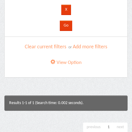
Clear current filters
Add more filters
or
View Option
Results 1-1 of 1 (Search time: 0.002 seconds).
previous
1
next