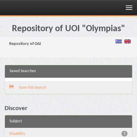
Skip
navigation
Repository of UOI "Olympias"
Repository of OAI
Saved Searches
Save this search
Discover
Subject
Disability
1