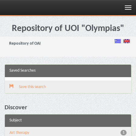
Skip
navigation
Repository of UOI "Olympias"
Repository of OAI
Saved Searches
Save this search
Discover
Subject
Art therapy
1