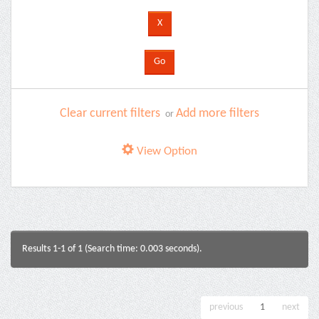
Clear current filters
Add more filters
or
View Option
Results 1-1 of 1 (Search time: 0.003 seconds).
previous
1
next