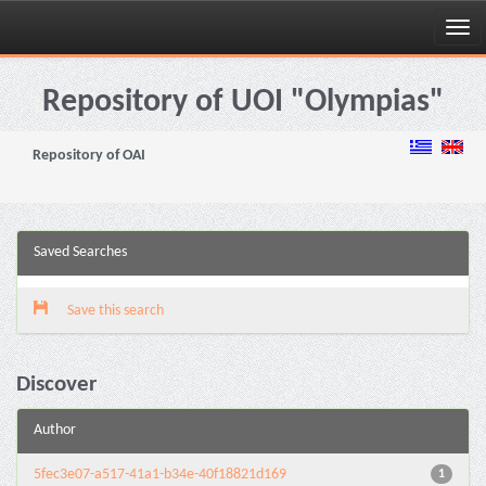
Skip
navigation
Repository of UOI "Olympias"
Repository of OAI
Saved Searches
Save this search
Discover
Author
5fec3e07-a517-41a1-b34e-40f18821d169
1