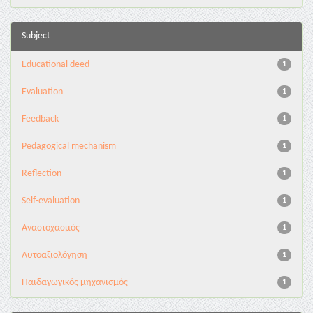
Subject
Educational deed
1
Evaluation
1
Feedback
1
Pedagogical mechanism
1
Reflection
1
Self-evaluation
1
Αναστοχασμός
1
Αυτοαξιολόγηση
1
Παιδαγωγικός μηχανισμός
1