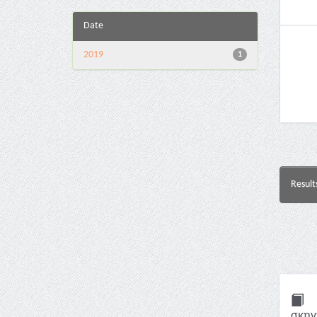
Date
2019
1
Result
σκηνή