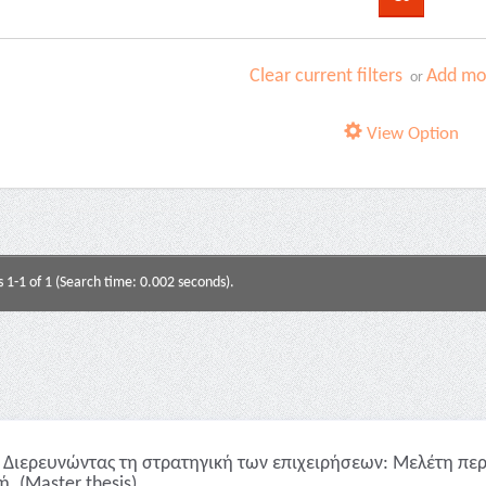
Clear current filters
Add mor
or
View Option
s 1-1 of 1 (Search time: 0.002 seconds).
Διερευνώντας τη στρατηγική των επιχειρήσεων: Μελέτη περ
. (Master thesis)