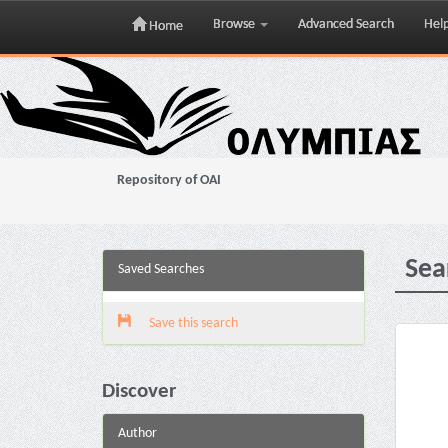
Browse
Advanced Search
Hel
Home
Skip
navigation
Repository of OAI
Sea
Saved Searches
Save this search
Discover
Author