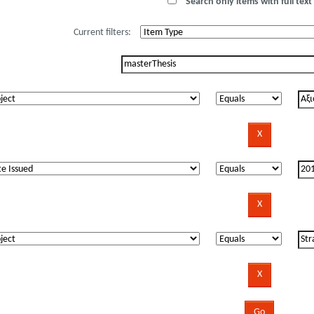
Search only items with full text 
Current filters: