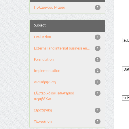
Πυλαρινού, Μαρία
1
Subject
Evaluation
1
External and internal business en...
1
Formulation
1
Implementation
1
Διαμόρφωση
1
Εξωτερικό και εσωτερικό
1
περιβάλλο...
Στρατηγική
1
Υλοποίηση
1