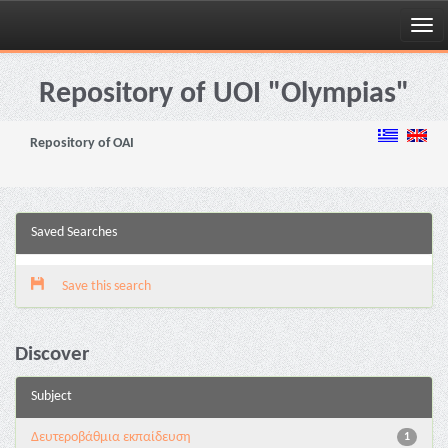
Skip
navigation
Repository of UOI "Olympias"
Repository of OAI
Saved Searches
Save this search
Discover
Subject
Δευτεροβάθμια εκπαίδευση
1