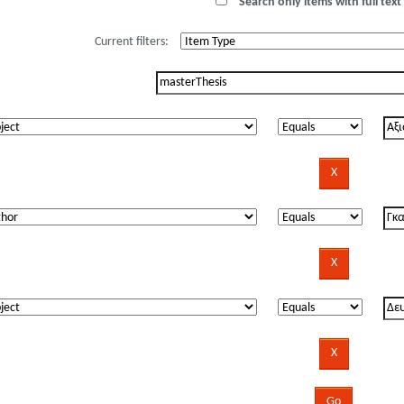
Search only items with full text 
Current filters: