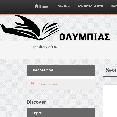
Browse
Advanced Search
Hel
Home
Skip
navigation
Repository of OAI
Sea
Saved Searches
Save this search
Discover
Subject