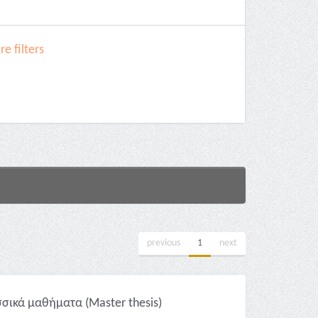
e filters
previous
1
next
σικά μαθήματα (Master thesis)