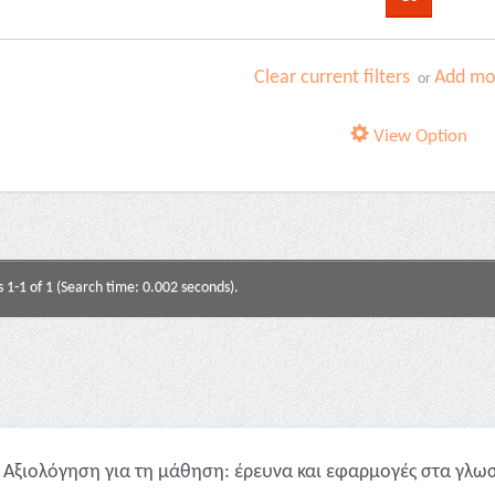
Clear current filters
Add mor
or
View Option
s 1-1 of 1 (Search time: 0.002 seconds).
Αξιολόγηση για τη μάθηση: έρευνα και εφαρμογές στα γλωσ