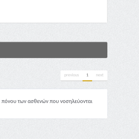
previous
1
next
ύ πόνου των ασθενών που νοσηλεύονται