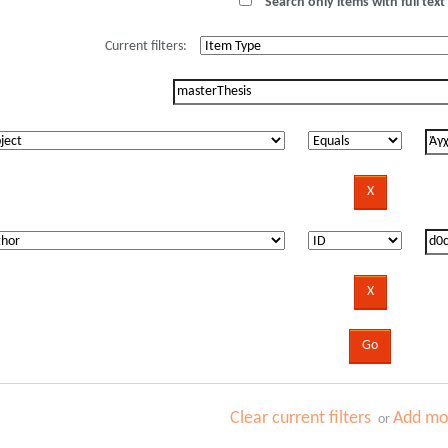
Search only items with full text 
Current filters:
Clear current filters
Add mor
or