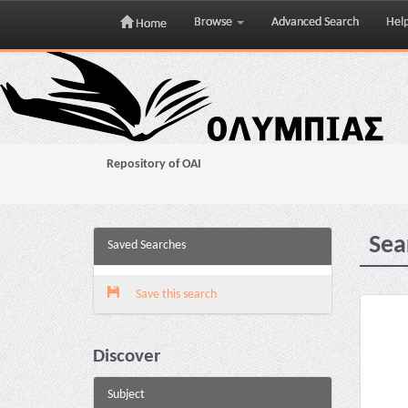
Browse
Advanced Search
Hel
Home
Skip
navigation
Repository of OAI
Sea
Saved Searches
Save this search
Discover
Subject