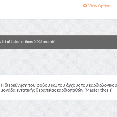
View Option
s 1-1 of 1 (Search time: 0.002 seconds).
Η διερεύνηση του φόβου και του άγχους του καρδιολογικο
 μονάδα εντατικής θεραπείας καρδιοπαθών (Master thesis)