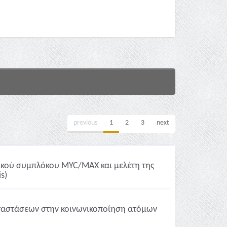
previous
1
2
3
next
νικού συμπλόκου MYC/MAX και μελέτη της
s)
ταστάσεων στην κοινωνικοποίηση ατόμων