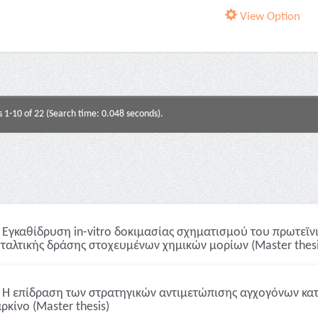
View Option
s 1-10 of 22 (Search time: 0.048 seconds).
Εγκαθίδρυση in-vitro δοκιμασίας σχηματισμού του πρωτεϊ
ταλτικής δράσης στοχευμένων χημικών μορίων (Master thesi
Η επίδραση των στρατηγικών αντιμετώπισης αγχογόνων κα
ρκίνο (Master thesis)