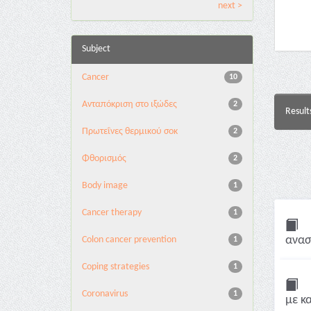
next >
Subject
Cancer
10
Ανταπόκριση στο ιξώδες
2
Result
Πρωτεΐνες θερμικού σοκ
2
Φθορισμός
2
Body image
1
Cancer therapy
1
ανασ
Colon cancer prevention
1
Coping strategies
1
Coronavirus
1
με κα