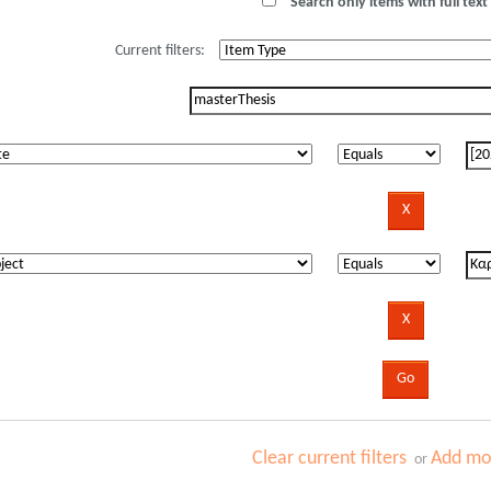
Search only items with full text 
Current filters:
Clear current filters
Add mor
or