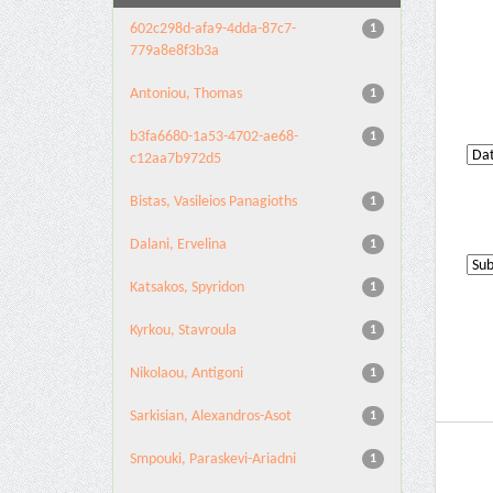
602c298d-afa9-4dda-87c7-
1
779a8e8f3b3a
Antoniou, Thomas
1
b3fa6680-1a53-4702-ae68-
1
c12aa7b972d5
Bistas, Vasileios Panagioths
1
Dalani, Ervelina
1
Katsakos, Spyridon
1
Kyrkou, Stavroula
1
Nikolaou, Antigoni
1
Sarkisian, Alexandros-Asot
1
Smpouki, Paraskevi-Ariadni
1