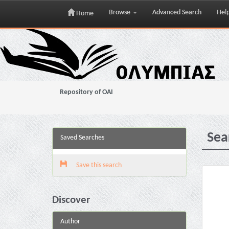
Browse
Advanced Search
Hel
Home
Skip
navigation
Repository of OAI
Sea
Saved Searches
Save this search
Discover
Author