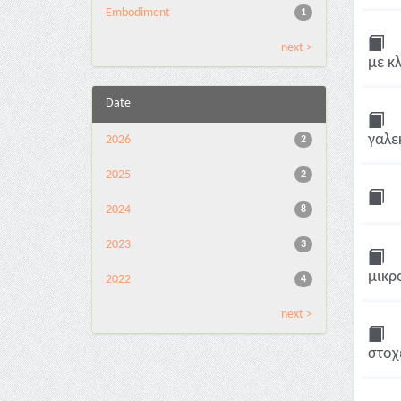
Embodiment
1
next >
με κ
Date
γαλε
2026
2
2025
2
2024
8
2023
3
μικρ
2022
4
next >
στοχ