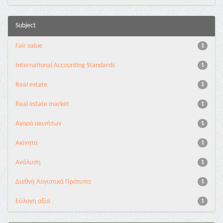
Subject
Fair value
1
International Accounting Standards
1
Real estate
1
Real estate market
1
Αγορά ακινήτων
1
Ακίνητα
1
Ανάλυση
1
Διεθνή Λογιστικά Πρότυπα
1
Εύλογη αξία
1