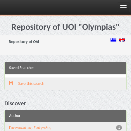
Skip
navigation
Repository of UOI "Olympias"
Repository of OAI
Saved Searches
Save this search
Discover
Author
Γιαννουλάτος, Ευάγγελος
1