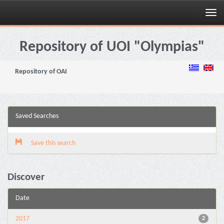
Skip
navigation
Repository of UOI "Olympias"
Repository of OAI
Saved Searches
Save this search
Discover
Date
2017
2