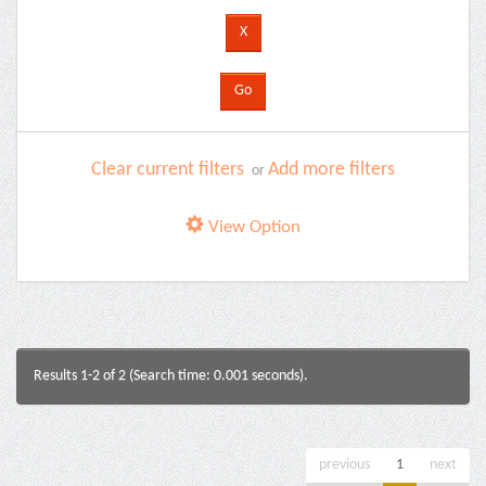
Clear current filters
Add more filters
or
View Option
Results 1-2 of 2 (Search time: 0.001 seconds).
previous
1
next