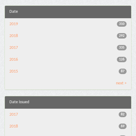
Date
2019
310
2018
292
2017
335
2016
126
2015
87
next >
Date issued
2017
82
2018
69