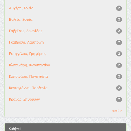
Αυγέρη, Σοφία
2
Βολτέα, Σοφία
2
Γαβρίλας, Λεωνίδας
2
Γκαβρέση, Λαμπρινή
2
Ευαγγέλου, Γρηγόριος
2
Κλιτσινάρη, Κωνσταντίνα
2
Κλιτσινάρη, Παναγιώτα
2
Κοντογιάννη, Παρθενία
2
Κρανάς, Σπυρίδων
2
next >
Subject