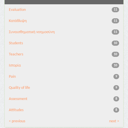
Evaluation
11
Κατάθλιψη
11
Συναισθηματική νοημοσύνη
11
Students
10
Teachers
10
Ιστορία
10
Pain
9
Quality of life
9
Assessment
8
Attitudes
8
< previous
next >