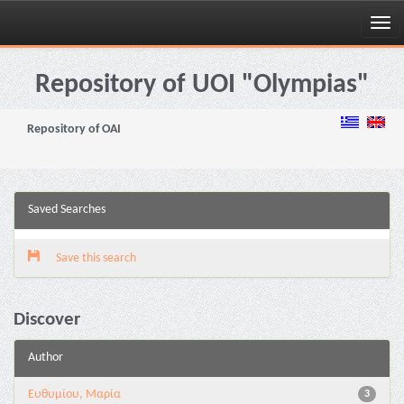
Skip
navigation
Repository of UOI "Olympias"
Repository of OAI
Saved Searches
Save this search
Discover
Author
Ευθυμίου, Μαρία
3