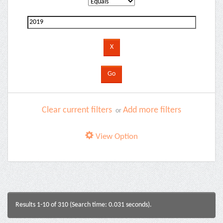
Clear current filters
Add more filters
or
View Option
Results 1-10 of 310 (Search time: 0.031 seconds).