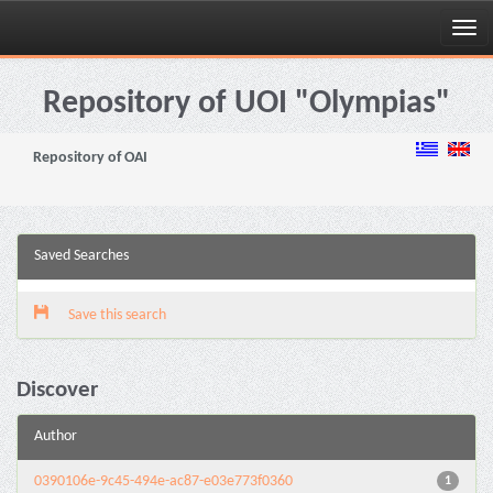
Skip
navigation
Repository of UOI "Olympias"
Repository of OAI
Saved Searches
Save this search
Discover
Author
0390106e-9c45-494e-ac87-e03e773f0360
1