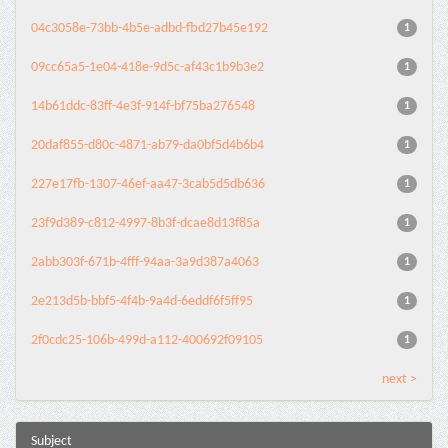
04c3058e-73bb-4b5e-adbd-fbd27b45e192
1
09cc65a5-1e04-418e-9d5c-af43c1b9b3e2
1
14b61ddc-83ff-4e3f-914f-bf75ba276548
1
20daf855-d80c-4871-ab79-da0bf5d4b6b4
1
227e17fb-1307-46ef-aa47-3cab5d5db636
1
23f9d389-c812-4997-8b3f-dcae8d13f85a
1
2abb303f-671b-4fff-94aa-3a9d387a4063
1
2e213d5b-bbf5-4f4b-9a4d-6eddf6f5ff95
1
2f0cdc25-106b-499d-a112-400692f09105
1
next >
Subject