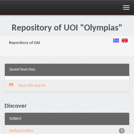
Skip
navigation
Repository of UOI "Olympias"
Repository of OAI
Saved Searches
Save this search
Discover
Subject
Antipsychotics
1