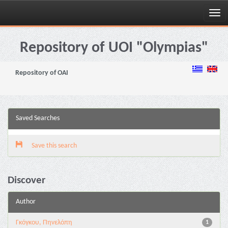
Skip
navigation
Repository of UOI "Olympias"
Repository of OAI
Saved Searches
Save this search
Discover
Author
Γκόγκου, Πηνελόπη
1