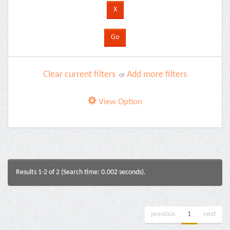
Clear current filters
Add more filters
or
View Option
Results 1-2 of 2 (Search time: 0.002 seconds).
previous
1
next