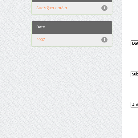
Δυσλεξικά παιδιά
1
Date
2007
1