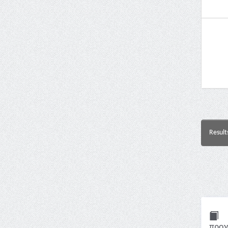
Result
προγ