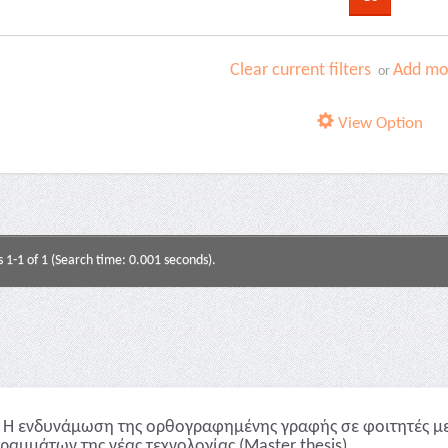
Clear current filters
Add mor
or
View Option
s 1-1 of 1 (Search time: 0.001 seconds).
Η ενδυνάμωση της ορθογραφημένης γραφής σε φοιτητές με
ραμμάτων της νέας τεχνολογίας (Master thesis)