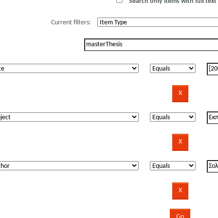
Search only items with full text 
Current filters: