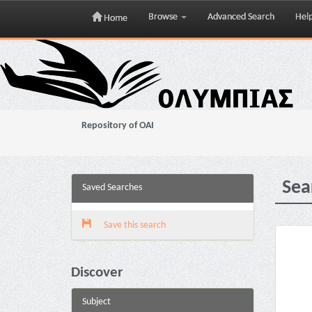
Browse
Advanced Search
Hel
Home
Skip
navigation
Repository of OAI
Sea
Saved Searches
Save this search
Discover
Subject