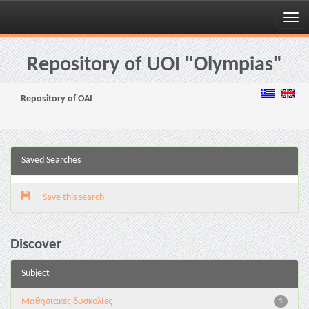
Skip
navigation
Repository of UOI "Olympias"
Repository of OAI
Saved Searches
Save this search
Discover
Subject
Μαθησιακές δυσκολίες
1