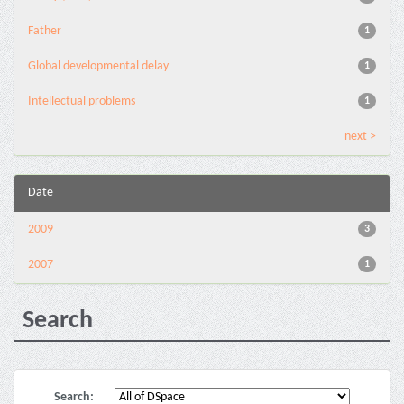
Father
1
Global developmental delay
1
Intellectual problems
1
next >
Date
2009
3
2007
1
Search
Search: