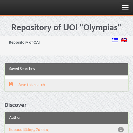
Skip
navigation
Repository of UOI "Olympias"
Repository of OAI
Saved Searches
Save this search
Discover
Author
Καρασαββίδης, Σάββας
1