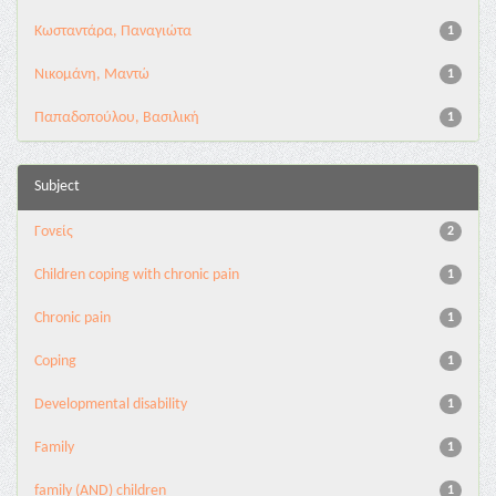
Κωσταντάρα, Παναγιώτα
1
Νικομάνη, Μαντώ
1
Παπαδοπούλου, Βασιλική
1
Subject
Γονείς
2
Children coping with chronic pain
1
Chronic pain
1
Coping
1
Developmental disability
1
Family
1
family (AND) children
1