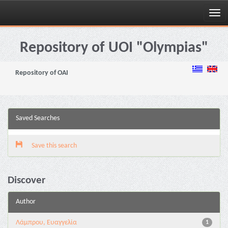
Skip
navigation
Repository of UOI "Olympias"
Repository of OAI
Saved Searches
Save this search
Discover
Author
Λάμπρου, Ευαγγελία
1