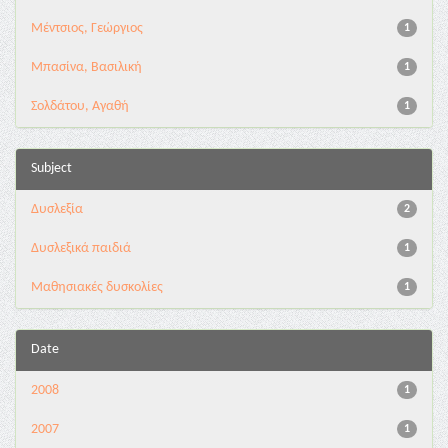
Μέντσιος, Γεώργιος
1
Μπασίνα, Βασιλική
1
Σολδάτου, Αγαθή
1
Subject
Δυσλεξία
2
Δυσλεξικά παιδιά
1
Μαθησιακές δυσκολίες
1
Date
2008
1
2007
1