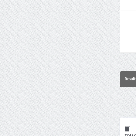
Result
του 