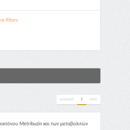
e filters
previous
1
next
ιοκτόνου Metribuzin και των μεταβολιτών