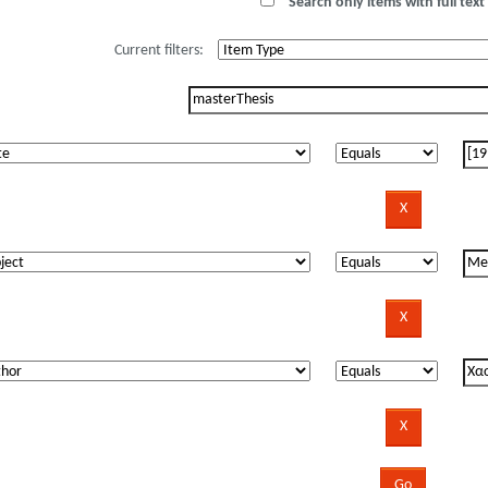
Search only items with full text 
Current filters: