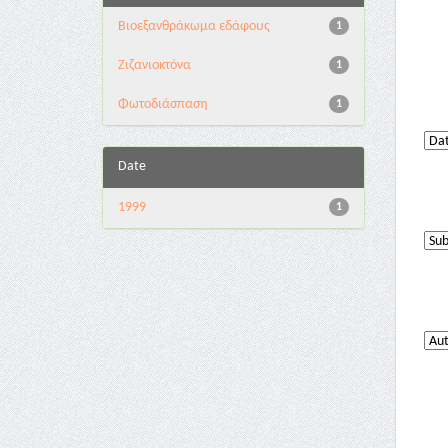
Βιοεξανθράκωμα εδάφους
1
Ζιζανιοκτόνα
1
Φωτοδιάσπαση
1
Date
1999
1