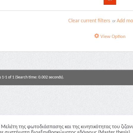
Clear current filters
Add mor
or
View Option
s 1-1 of 1 (Search time: 0.002 seconds).
Μελέτη της φωτοδιάσπασης και της κινητικότητας του ζιζαν
σε συστήματα βιοεξανθρακώματος εδάφους (Master thesis)