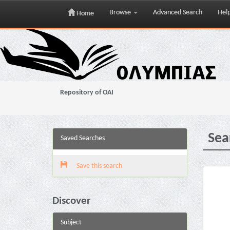
Browse
Advanced Search
Hel
Home
Skip
navigation
Repository of OAI
Sea
Saved Searches
Save this search
Discover
Subject