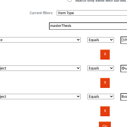
Search only items with full text 
Current filters: