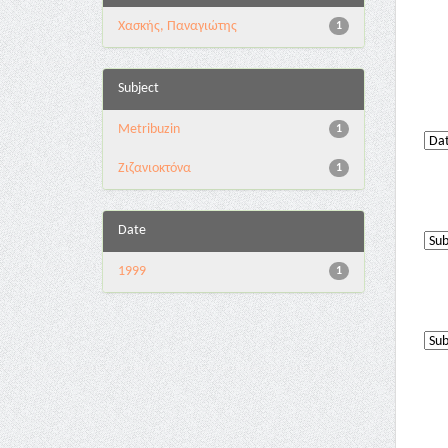
Χασκής, Παναγιώτης
1
Subject
Metribuzin
1
Ζιζανιοκτόνα
1
Date
1999
1