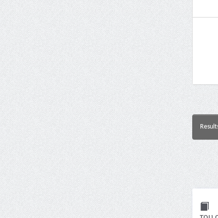
Result
του 