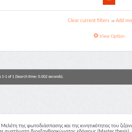
Clear current filters
Add mor
or
View Option
s 1-1 of 1 (Search time: 0.002 seconds).
Μελέτη της φωτοδιάσπασης και της κινητικότητας του ζιζαν
σε συστήματα βιοεξανθρακώματος εδάφους (Master thesis)