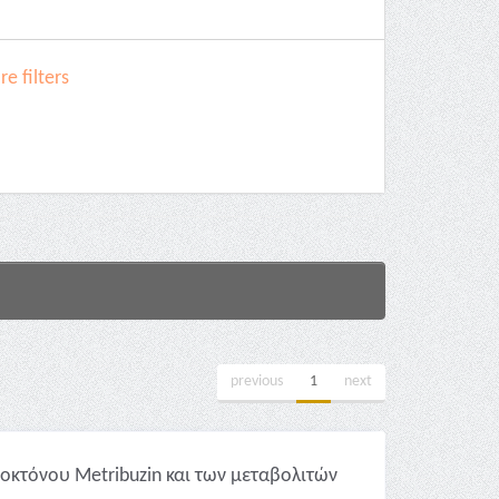
e filters
previous
1
next
ιοκτόνου Metribuzin και των μεταβολιτών