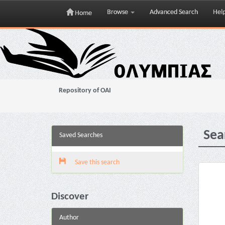
Browse
Advanced Search
Hel
Home
Skip
navigation
Repository of OAI
Sea
Saved Searches
Save this search
Discover
Author