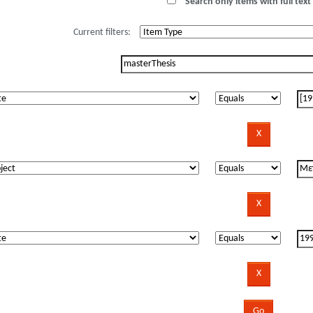
Search only items with full text 
Current filters: