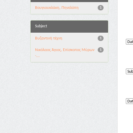
Βουγιουκλάκη, Πηνελόπη
1
Subject
Βυζαντινή τέχνη
1
Νικόλαος Άγιος, Επίσκοπος Μύρων
1
-...