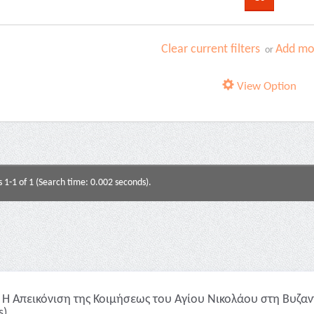
Clear current filters
Add mor
or
View Option
s 1-1 of 1 (Search time: 0.002 seconds).
Η Απεικόνιση της Κοιμήσεως του Αγίου Νικολάου στη Βυζαντ
s)