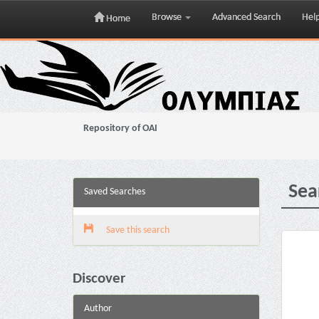
Browse
Advanced Search
Hel
Home
Skip
navigation
Repository of OAI
Sea
Saved Searches
Save this search
Discover
Author