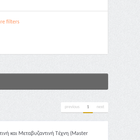
e filters
previous
1
next
ινή και Μεταβυζαντινή Τέχνη (Master