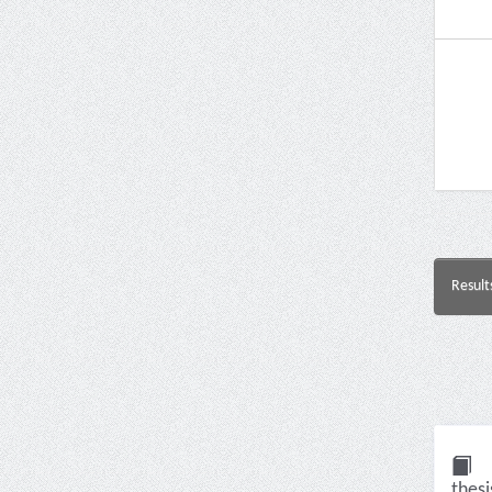
Result
thesi