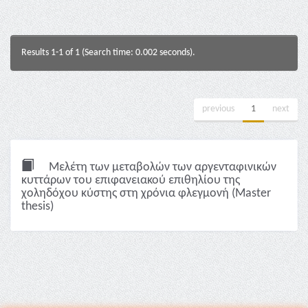
Results 1-1 of 1 (Search time: 0.002 seconds).
previous
1
next
Μελέτη των μεταβολών των αργενταφινικών
κυττάρων του επιφανειακού επιθηλίου της
χοληδόχου κύστης στη χρόνια φλεγμονή (Master
thesis)