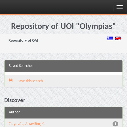
Skip
navigation
Repository of UOI "Olympias"
Repository of OAI
Saved Searches
Save this search
Discover
Author
Ζωγανάς, Λεωνίδας Κ.
1