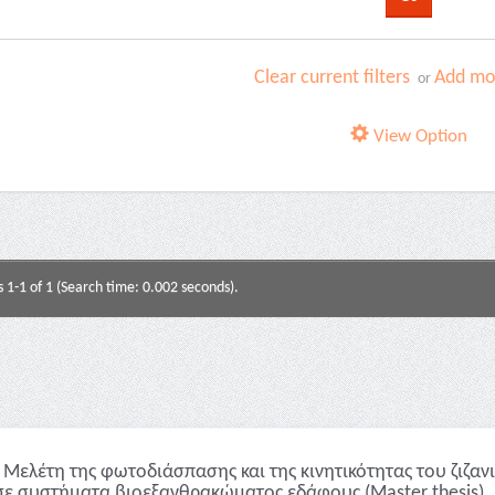
Clear current filters
Add mor
or
View Option
s 1-1 of 1 (Search time: 0.002 seconds).
Μελέτη της φωτοδιάσπασης και της κινητικότητας του ζιζαν
σε συστήματα βιοεξανθρακώματος εδάφους (Master thesis)