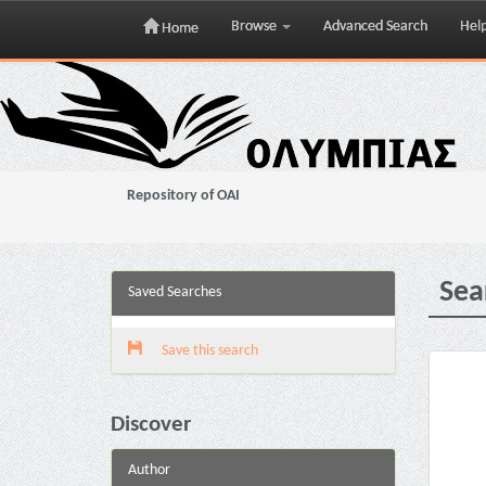
Browse
Advanced Search
Hel
Home
Skip
navigation
Repository of OAI
Sea
Saved Searches
Save this search
Discover
Author