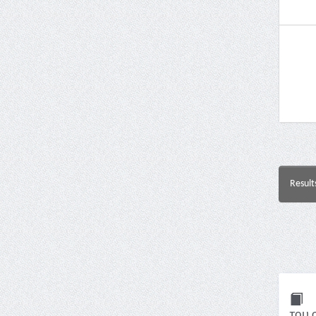
Result
του 