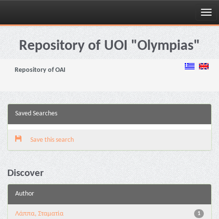
Skip
navigation
Repository of UOI "Olympias"
Repository of OAI
Saved Searches
Save this search
Discover
Author
Λάππα, Σταματία
1