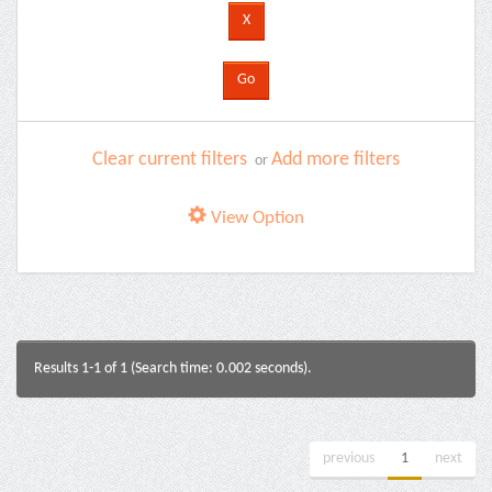
Clear current filters
Add more filters
or
View Option
Results 1-1 of 1 (Search time: 0.002 seconds).
previous
1
next