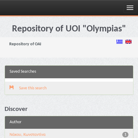
Skip
navigation
Repository of UOI "Olympias"
Repository of OAI
Saved Searches
Save this search
Discover
Author
Νάκου, Κωνσταντίνα
1