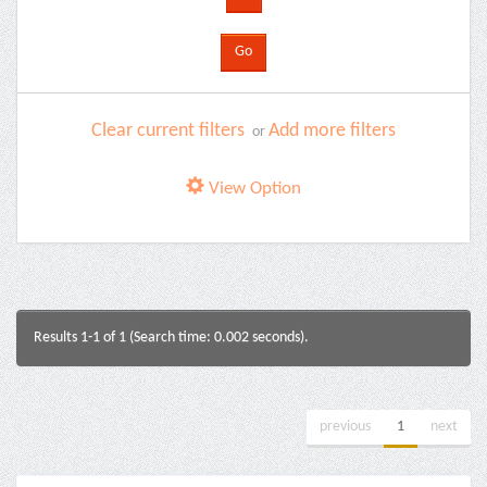
Clear current filters
Add more filters
or
View Option
Results 1-1 of 1 (Search time: 0.002 seconds).
previous
1
next