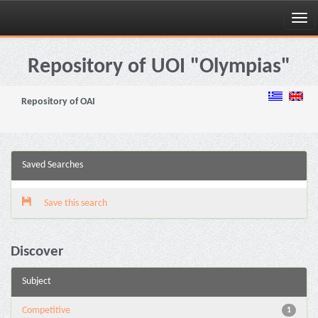
Skip
navigation
Repository of UOI "Olympias"
Repository of OAI
Saved Searches
Save this search
Discover
Subject
Competitive
1