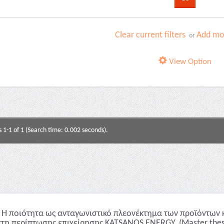
Clear current filters
Add mor
or
View Option
s 1-1 of 1 (Search time: 0.002 seconds).
Η ποιότητα ως ανταγωνιστικό πλεονέκτημα των προϊόντων κα
τη περίπτωσης επιχείρησης KATSANOS ENERGY. (Master thes