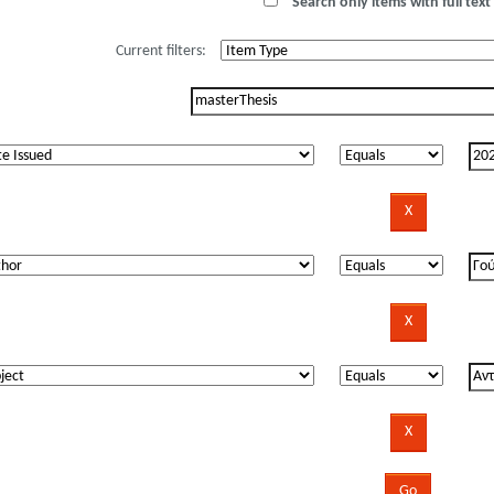
Search only items with full text 
Current filters: