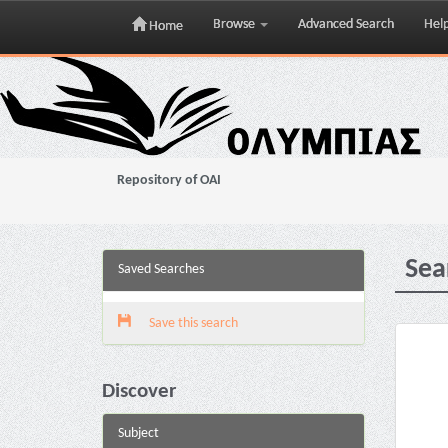
Browse
Advanced Search
Hel
Home
Skip
navigation
Repository of OAI
Sea
Saved Searches
Save this search
Discover
Subject