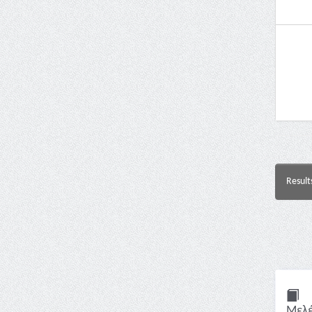
Result
Μελέ