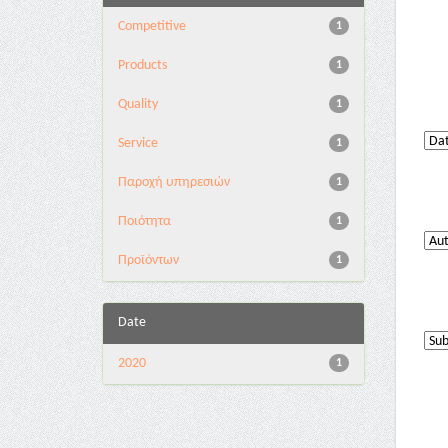
Competitive
1
Products
1
Quality
1
Service
1
Παροχή υπηρεσιών
1
Ποιότητα
1
Προϊόντων
1
Date
2020
1