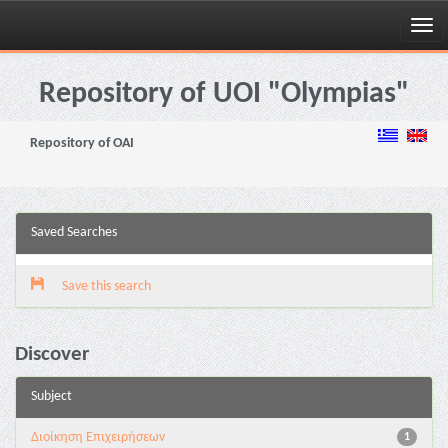
Skip
navigation
Repository of UOI "Olympias"
Repository of OAI
Saved Searches
Save this search
Discover
Subject
Διοίκηση Επιχειρήσεων
1