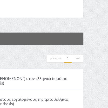
previous
1
next
PHENOMENON") στον ελληνικό δημόσιο
is)
στους εργαζομένους της τριτοβάθμιας
 thesis)