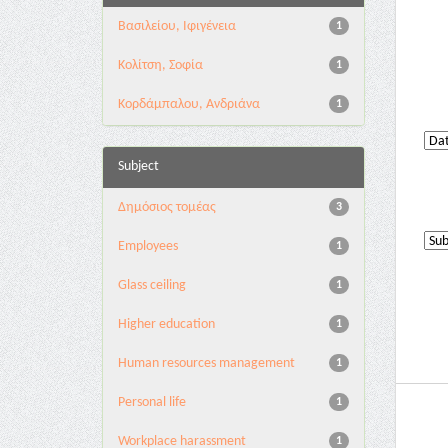
Βασιλείου, Ιφιγένεια
1
Κολίτση, Σοφία
1
Κορδάμπαλου, Ανδριάνα
1
Subject
Δημόσιος τομέας
3
Employees
1
Glass ceiling
1
Higher education
1
Human resources management
1
Personal life
1
Workplace harassment
1