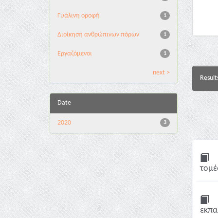
Γυάλινη οροφή
1
Διοίκηση ανθρώπινων πόρων
1
Εργαζόμενοι
1
next >
Result
Date
2020
3
τομέ
εκπα