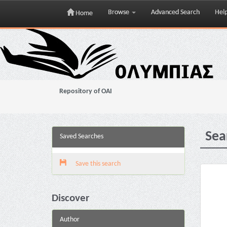
Browse
Advanced Search
Hel
Home
Skip
navigation
Repository of OAI
Sea
Saved Searches
Save this search
Discover
Author