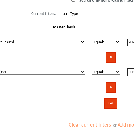
Search only items with full text 
Current filters:
Clear current filters
Add mor
or