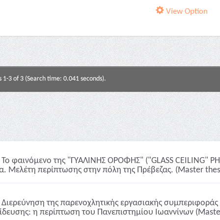
View Option
s 1-3 of 3 (Search time: 0.041 seconds).
Το φαινόμενο της "ΓΥΑΛΙΝΗΣ ΟΡΟΦΗΣ" ("GLASS CEILING" 
α. Μελέτη περίπτωσης στην πόλη της Πρέβεζας. (Master thes
Διερεύνηση της παρενοχλητικής εργασιακής συμπεριφοράς 
ίδευσης: η περίπτωση του Πανεπιστημίου Ιωαννίνων (Master