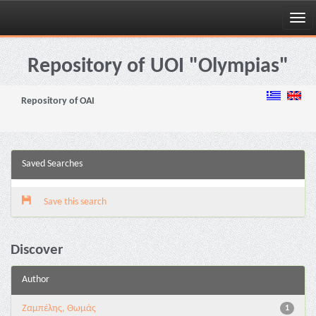
Skip
navigation
Repository of UOI "Olympias"
Repository of OAI
Saved Searches
Save this search
Discover
Author
Ζαμπέλης, Θωμάς
1