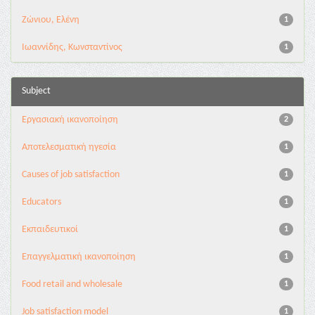
Ζώνιου, Ελένη
1
Ιωαννίδης, Κωνσταντίνος
1
Subject
Εργασιακή ικανοποίηση
2
Aποτελεσματική ηγεσία
1
Causes of job satisfaction
1
Educators
1
Eκπαιδευτικοί
1
Eπαγγελματική ικανοποίηση
1
Food retail and wholesale
1
Job satisfaction model
1