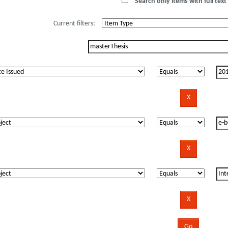
Search only items with full text 
Current filters: