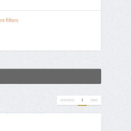
e filters
previous
1
next