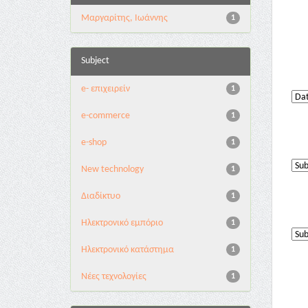
Μαργαρίτης, Ιωάννης
1
Subject
e- επιχειρείν
1
e-commerce
1
e-shop
1
New technology
1
Διαδίκτυο
1
Ηλεκτρονικό εμπόριο
1
Ηλεκτρονικό κατάστημα
1
Νέες τεχνολογίες
1