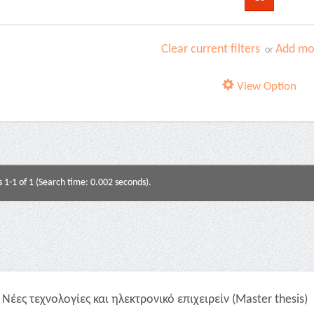
Clear current filters
Add mor
or
View Option
s 1-1 of 1 (Search time: 0.002 seconds).
Νέες τεχνολογίες και ηλεκτρονικό επιχειρείν (Master thesis)