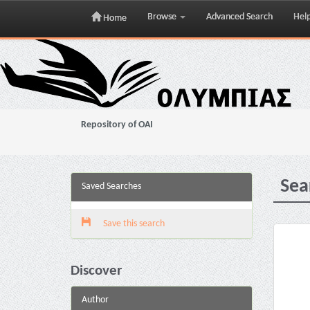
Browse
Advanced Search
Hel
Home
Skip
navigation
Repository of OAI
Sea
Saved Searches
Save this search
Discover
Author