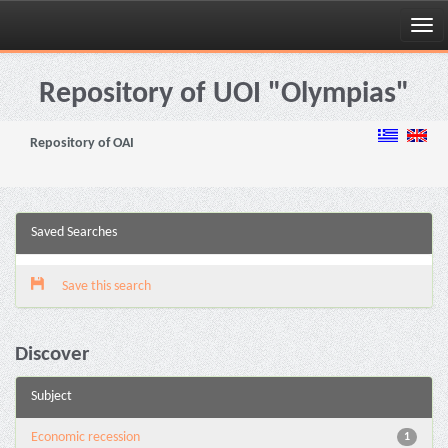
Skip
navigation
Repository of UOI "Olympias"
Repository of OAI
Saved Searches
Save this search
Discover
Subject
Εconomic recession
1