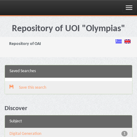
Skip
navigation
Repository of UOI "Olympias"
Repository of OAI
Saved Searches
Save this search
Discover
Subject
Digital Generation
1