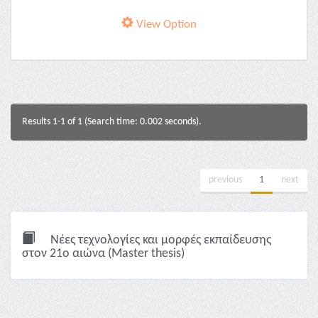
View Option
Results 1-1 of 1 (Search time: 0.002 seconds).
previous
1
next
Νέες τεχνολογίες και μορφές εκπαίδευσης
στον 21ο αιώνα (Master thesis)