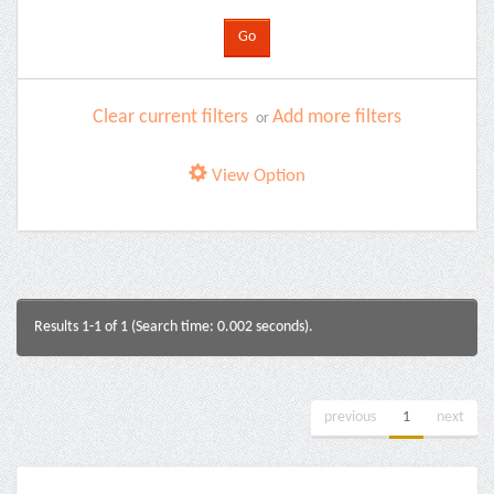
Clear current filters
Add more filters
or
View Option
Results 1-1 of 1 (Search time: 0.002 seconds).
previous
1
next