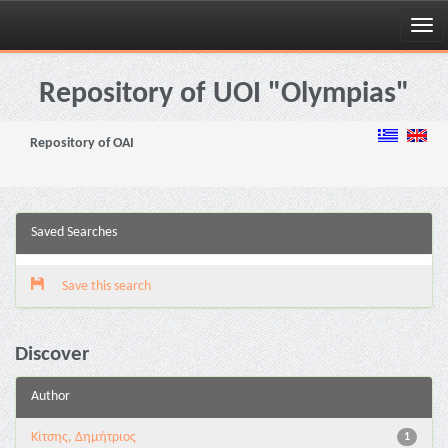
Skip
navigation
Repository of UOI "Olympias"
Repository of OAI
Saved Searches
Save this search
Discover
Author
Κίτσης, Δημήτριος
1