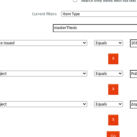
Search only items with full text 
Current filters: