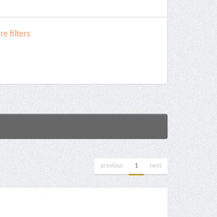
e filters
previous
1
next