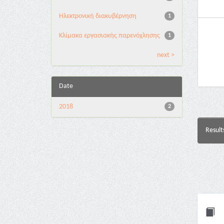
Ηλεκτρονική διακυβέρνηση
1
Κλίμακα εργασιακής παρενόχλησης
1
next >
Date
2018
2
Result