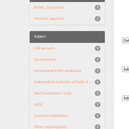
Κίτσης, Δημήτριος
1
Μπάτση, Χριστίνα
1
Subject
Civil servants
1
Egovernment
1
Harassment in the workplace
1
Independent Authority of Public R...
1
Work harassment scale
1
ΑΑΔΕ
1
Δημόσιοι υπάλληλοι
1
Ηθική παρενόχληση
1