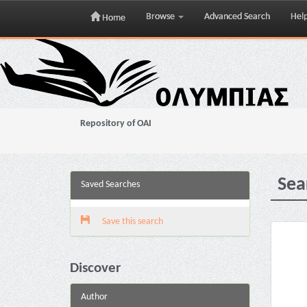
Browse
Advanced Search
Hel
Home
Skip
navigation
Repository of OAI
Sea
Saved Searches
Save this search
Discover
Author