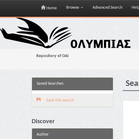
Browse
Advanced Search
Hel
Home
Skip
navigation
Repository of OAI
Sea
Saved Searches
Save this search
Discover
Author