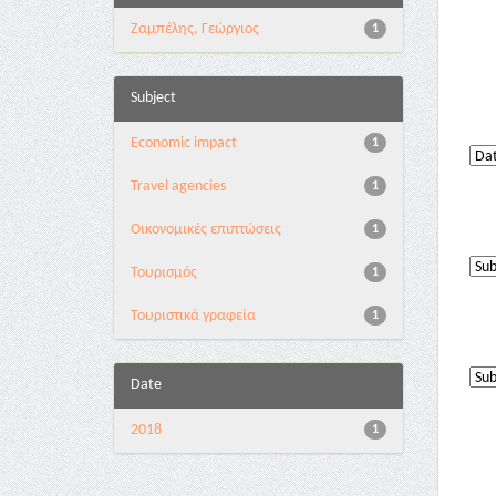
Ζαμπέλης, Γεώργιος
1
Subject
Economic impact
1
Travel agencies
1
Οικονομικές επιπτώσεις
1
Τουρισμός
1
Τουριστικά γραφεία
1
Date
2018
1