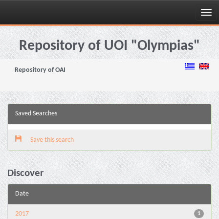
Skip
navigation
Repository of UOI "Olympias"
Repository of OAI
Saved Searches
Save this search
Discover
Date
2017
1