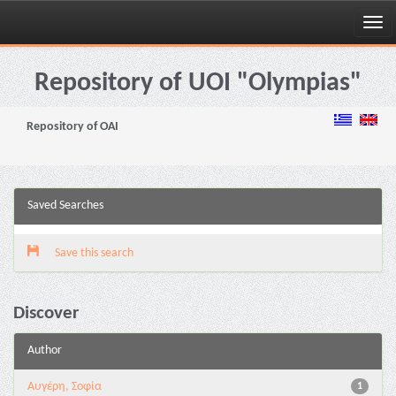
Skip
navigation
Repository of UOI "Olympias"
Repository of OAI
Saved Searches
Save this search
Discover
Author
Αυγέρη, Σοφία
1