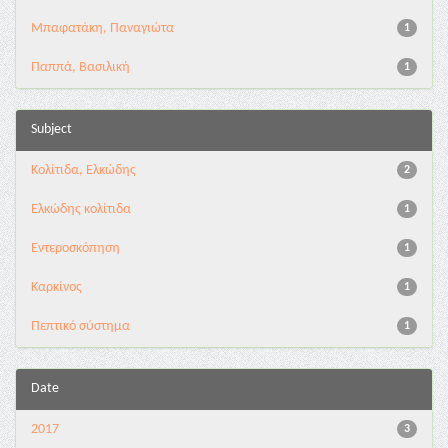
Μπαφατάκη, Παναγιώτα
1
Παππά, Βασιλική
1
Subject
Κολίτιδα, Ελκώδης
2
Ελκώδης κολίτιδα
1
Εντεροσκόπηση
1
Καρκίνος
1
Πεπτικό σύστημα
1
Date
2017
3