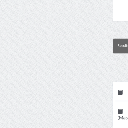
Result
(Mast