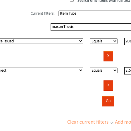
Search only items with full text 
Current filters:
Clear current filters
Add mor
or