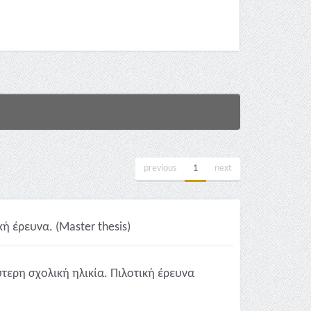
previous
1
next
ή έρευνα. (Master thesis)
τερη σχολική ηλικία. Πιλοτική έρευνα