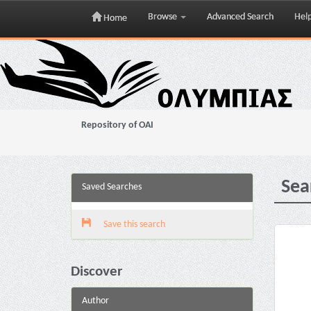
Browse
Advanced Search
Hel
Home
Skip
navigation
Repository of OAI
Sea
Saved Searches
Save this search
Discover
Author