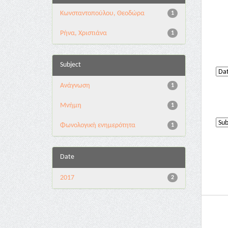
Κωνσταντοπούλου, Θεοδώρα
1
Ρήνα, Χριστιάνα
1
Subject
Ανάγνωση
1
Μνήμη
1
Φωνολογική ενημερότητα
1
Date
2017
2