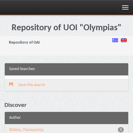
Skip
navigation
Repository of UOI "Olympias"
Repository of OAI
Saved Searches
Save this search
Discover
Author
Βέλλης, Παναγιώτης
1