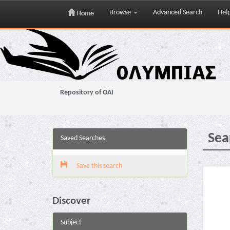
Browse
Advanced Search
Hel
Home
Skip
navigation
Repository of OAI
Sea
Saved Searches
Save this search
Discover
Subject