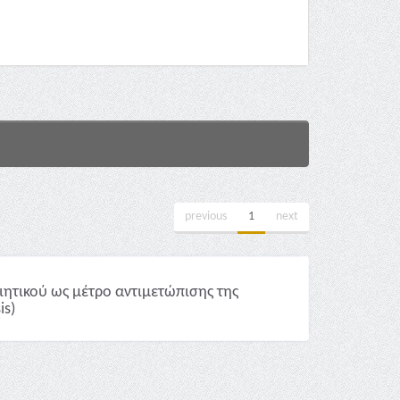
previous
1
next
ητικού ως μέτρο αντιμετώπισης της
is)