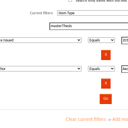
Search only items with full text 
Current filters:
Clear current filters
Add mor
or