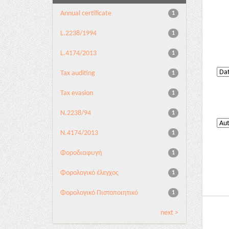
Annual certificate
1
L.2238/1994
1
L.4174/2013
1
Tax auditing
1
Tax evasion
1
Ν.2238/94
1
Ν.4174/2013
1
Φοροδιαφυγή
1
Φορολογικό έλεγχος
1
Φορολογικό Πιστοποιητικό
1
next >