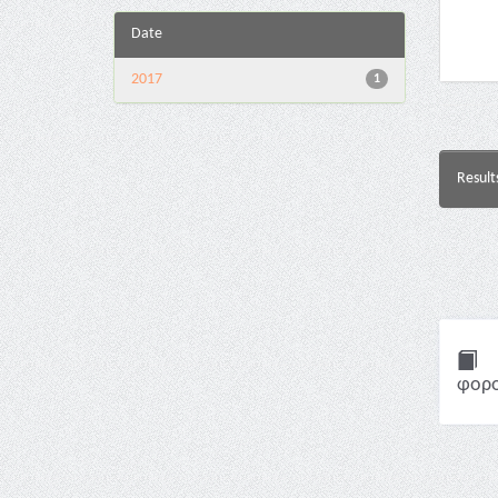
Date
2017
1
Result
φορο